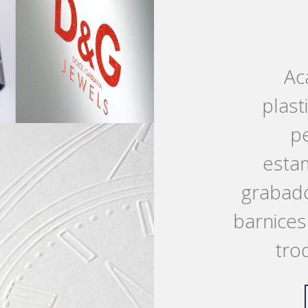
Ac
plast
pe
estam
grabados
barnices 
tro