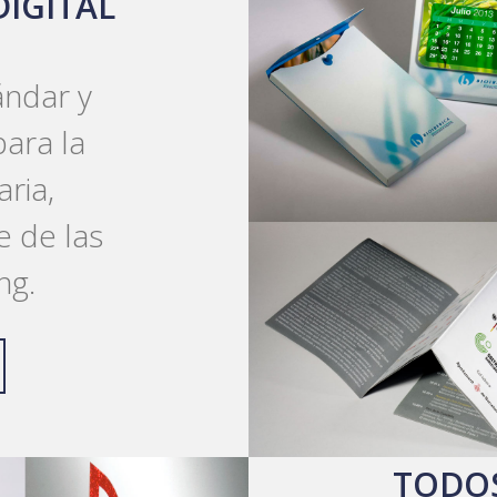
DIGITAL
ándar y
ara la
ria,
e de las
ng.
TODOS