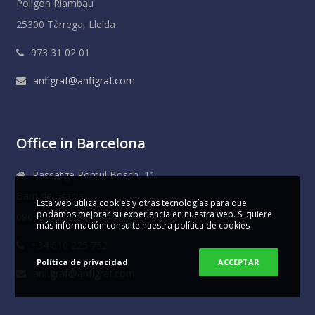
Polígon Riambau
25300 Tàrrega, Lleida
973 31 02 01
anfigraf@anfigraf.com
Office in Barcelona
Passatge Ròmul Bosch, 11
Barri de Gracia
Esta web utiliza cookies y otras tecnologías para que
podamos mejorar su experiencia en nuestra web. Si quiere
08012 Barcelona, Spain
más información consulte nuestra política de cookies
+34 610 225 752
Política de privacidad
ACCEPTAR
anfigraf@anfigraf.com